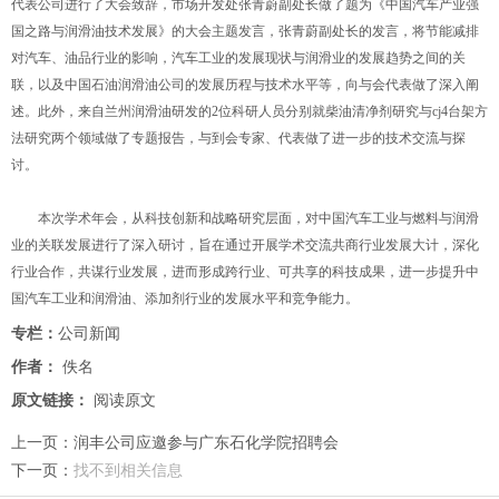
代表公司进行了大会致辞，市场开发处张青蔚副处长做了题为《中国汽车产业强
国之路与润滑油技术发展》的大会主题发言，张青蔚副处长的发言，将节能减排
对汽车、油品行业的影响，汽车工业的发展现状与润滑业的发展趋势之间的关
联，以及中国石油润滑油公司的发展历程与技术水平等，向与会代表做了深入阐
述。此外，来自兰州润滑油研发的2位科研人员分别就柴油清净剂研究与cj4台架方
法研究两个领域做了专题报告，与到会专家、代表做了进一步的技术交流与探
讨。
本次学术年会，从科技创新和战略研究层面，对中国汽车工业与燃料与润滑
业的关联发展进行了深入研讨，旨在通过开展学术交流共商行业发展大计，深化
行业合作，共谋行业发展，进而形成跨行业、可共享的科技成果，进一步提升中
国汽车工业和润滑油、添加剂行业的发展水平和竞争能力。
专栏：
公司新闻
作者：
佚名
原文链接：
阅读原文
上一页：
润丰公司应邀参与广东石化学院招聘会
下一页：
找不到相关信息